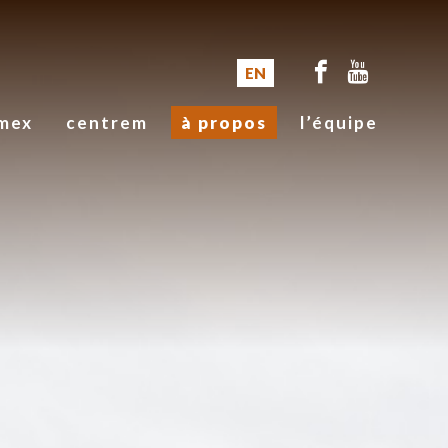
EN
mex
centrem
à propos
l’équipe