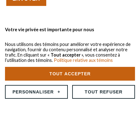
Votre vie privée est importante pour nous
Nous utilisons des témoins pour améliorer votre expérience de
navigation, fournir du contenu personnalisé et analyser notre
trafic. En cliquant sur «
Tout accepter
», vous consentez à
l’utilisation des témoins.
Politique relative aux témoins
TOUT ACCEPTER
LOCATION DE BENNES
X
PERSONNALISER
+
TOUT REFUSER
Personnalisez vos préférences pour les témoins
Nous utilisons des témoins pour vous aider à naviguer efficacement et à
exécuter certaines fonctions. Vous trouverez des informations
détaillées sur tous les témoins sous chaque catégorie de consentement