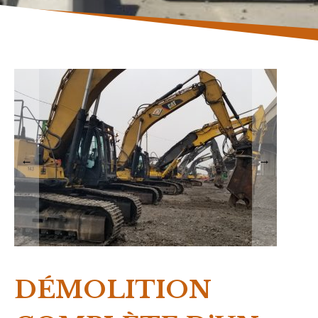
←
→
DÉMOLITION