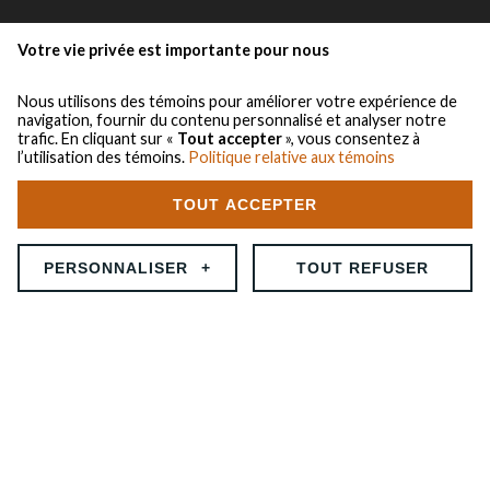
Votre vie privée est importante pour nous
le groupe
Nous utilisons des témoins pour améliorer votre expérience de
navigation, fournir du contenu personnalisé et analyser notre
démex
trafic. En cliquant sur «
Tout accepter
», vous consentez à
centrem
l’utilisation des témoins.
Politique relative aux témoins
à propos
TOUT ACCEPTER
l’équipe
LOCATION DE BENNES
X
santé/sécurité
PERSONNALISER
+
TOUT REFUSER
équipements à vendre
carrières
actualités
Personnalisez vos préférences pour les témoins
contact démex
Nous utilisons des témoins pour vous aider à naviguer efficacement et à
contact centrem
exécuter certaines fonctions. Vous trouverez des informations
détaillées sur tous les témoins sous chaque catégorie de consentement
Tous droits réservés 2018 © Groupe Demex-Centrem
ci-dessous. Les témoins classés comme « nécessaires » sont stockés sur
votre navigateur, car ils sont indispensables pour activer les
Politique de confidentialité
|
Mes préférences cookies
fonctionnalités de base du site. Nous utilisons également des témoins