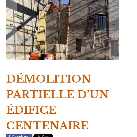
←
→
DÉMOLITION
PARTIELLE D’UN
ÉDIFICE
CENTENAIRE
Facebook