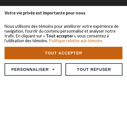
Votre vie privée est importante pour nous
le groupe
Nous utilisons des témoins pour améliorer votre expérience de
navigation, fournir du contenu personnalisé et analyser notre
démex
trafic. En cliquant sur «
Tout accepter
», vous consentez à
centrem
l’utilisation des témoins.
Politique relative aux témoins
à propos
TOUT ACCEPTER
l’équipe
LOCATION DE BENNES
X
santé/sécurité
PERSONNALISER
+
TOUT REFUSER
équipements à vendre
carrières
actualités
Personnalisez vos préférences pour les témoins
contact démex
Nous utilisons des témoins pour vous aider à naviguer efficacement et à
contact centrem
exécuter certaines fonctions. Vous trouverez des informations
détaillées sur tous les témoins sous chaque catégorie de consentement
Tous droits réservés 2018 © Groupe Demex-Centrem
ci-dessous. Les témoins classés comme « nécessaires » sont stockés sur
votre navigateur, car ils sont indispensables pour activer les
Politique de confidentialité
|
Mes préférences cookies
fonctionnalités de base du site. Nous utilisons également des témoins